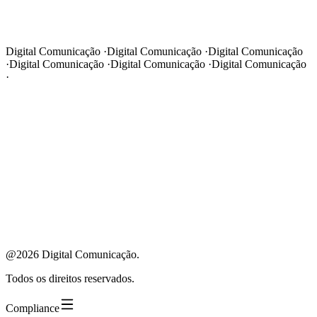
Ao enviar, sua manifestação será encaminhada ao Comitê de Ética e
Integridade.
Enviar manifestação
Digital Comunicação ·
Digital Comunicação ·
Digital Comunicação
·
Digital Comunicação ·
Digital Comunicação ·
Digital Comunicação
·
@2026 Digital Comunicação.
Todos os direitos reservados.
Compliance